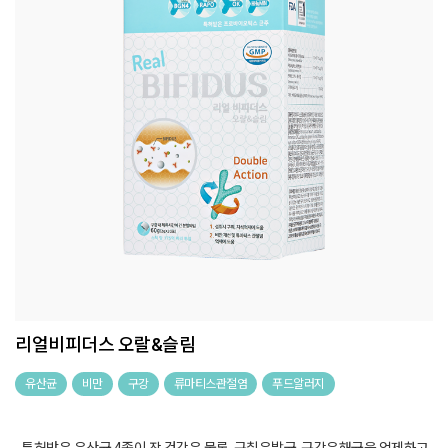
리얼비피더스 오랄&슬림
유산균
비만
구강
류마티스관절염
푸드알러지