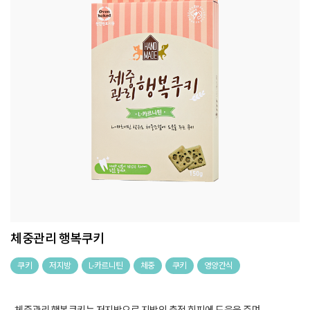
체중관리 행복쿠키
쿠키
저지방
L-카르니틴
체중
쿠키
영양간식