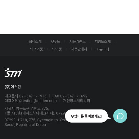
회사소개
펫푸드
서플리먼트
처방보조제
의약외품
의약품
제품판매처
커뮤니티
(주)에스틴
대표문의 02 - 3471 - 1915
FAX 02 - 3471 - 1692
대표이메일 estien@estien.com
개인정보처리방침
서울시 영등포구 경인로 775,
1동 718호(에이스하이테크시티), 07299
무엇이든 물어보세요!
07299, 1-718, 775, Gyeongin-ro, Yeongdeungpo-gu,
Seoul, Republic of Korea